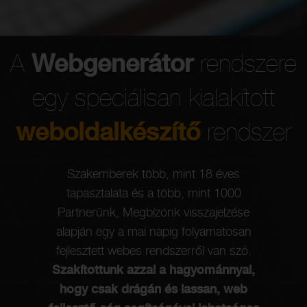
A
Webgenerátor
rendszere
egy speciálisan kialakított
weboldalkészítő
rendszer
Szakemberek több, mint 18 éves
Rend
tapasztalata és a több, mint 1000
a
Partnerünk, Megbízónk visszajelzése
alapján egy a mai napig folyamatosan
önko
fejlesztett webes rendszerről van szó.
r
Szakítottunk azzal a hagyománnyal,
we
hogy csak drágán és lassan, web
köve