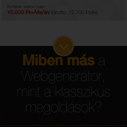
Korlátlan számú nyelv:
10.000 Ft+Áfa/év
(Bruttó: 12.700 Ft/év)
Miben más
a
Webgenerátor,
mint a klasszikus
megoldások?