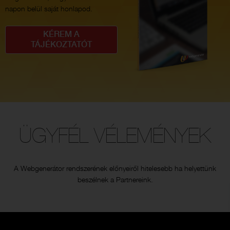
napon belül saját honlapod.
KÉREM A
TÁJÉKOZTATÓT
ÜGYFÉL VÉLEMÉNYEK
A Webgenerátor rendszerének előnyeiről hitelesebb ha helyettünk
beszélnek a Partnereink.