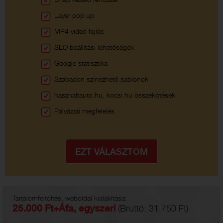
Űrlap kezelő rendszer
Layer pop up
MP4 videó fejléc
SEO beállítási lehetőségek
Google statisztika
Szabadon színezhető sablonok
hasznaltauto.hu, kocsi.hu összekötések
Pályázati megfelelés
Tartalomfeltöltés, weboldal kialakítása:
25.000 Ft+Áfa, egyszeri
(Bruttó: 31.750 Ft)