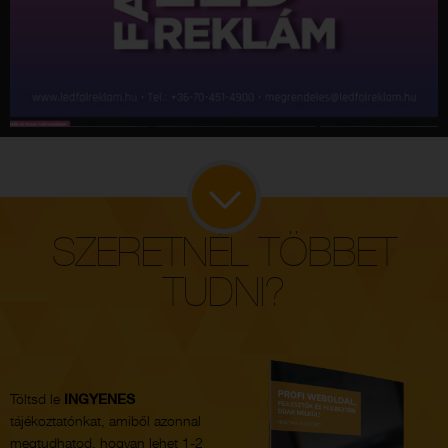
SZERETNÉL TÖBBET
TUDNI?
Töltsd le
INGYENES
tájékoztatónkat, amiből azonnal
megtudhatod, hogyan lehet 1-2