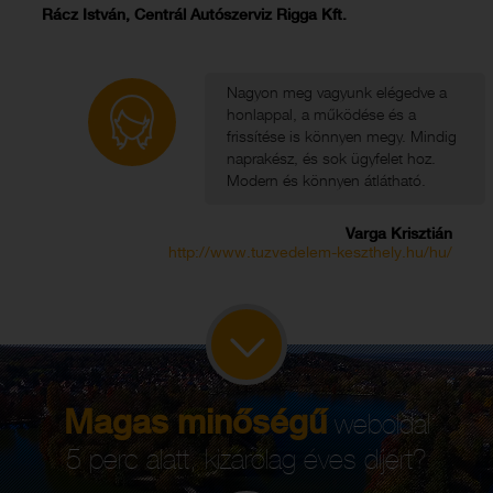
Rácz István, Centrál Autószerviz Rigga Kft.
Nagyon meg vagyunk elégedve a
honlappal, a működése és a
frissítése is könnyen megy. Mindig
naprakész, és sok ügyfelet hoz.
Modern és könnyen átlátható.
Varga Krisztián
http://www.tuzvedelem-keszthely.hu/hu/
Magas minőségű
weboldal
5 perc alatt, kizárólag éves díjért?