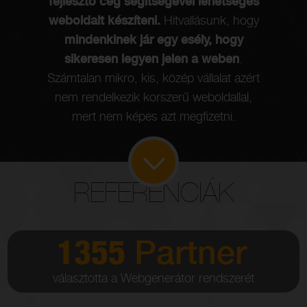
fejlesztő cég segítségével lehetséges
e
weboldalt készíteni.
Hitvallásunk, hogy
ny
mindenkinek jár egy esély, hogy
sikeresen legyen jelen a weben
.
Számtalan mikro, kis, közép vállalat azért
nem rendelkezik korszerű weboldallal,
mert nem képes azt megfizetni.
REFERENCIÁK
1355
Partner
választotta a Webgenerátor rendszerét