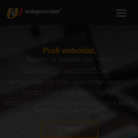
Profi weboldal,
fejlesztők és fejlesztési díjak nélkül!
Szeretne Ön weboldalt? De ...
Nem akar vele időt tölteni, csak dönteni szeretne?
Tart attól, hogy lassan készül majd el?
Bizonytalan abban, hogy a keresőkben van-e esélye
megfelelő pozícióba kerülni?
TOVÁBB