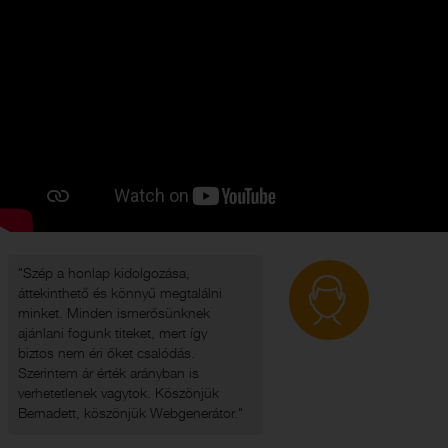
"Szép a honlap kidolgozása,
áttekinthető és könnyű megtalálni
minket. Minden ismerősünknek
ajánlani fogunk titeket, mert így
biztos nem éri őket csalódás.
Szerintem ár érték arányban is
verhetetlenek vagytok. Köszönjük
Bernadett, köszönjük Webgenerátor."