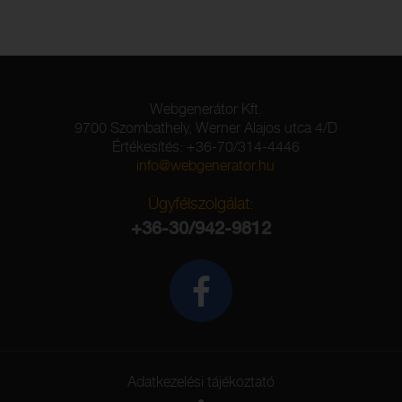
Webgenerátor Kft.
9700 Szombathely, Werner Alajos utca 4/D
Értékesítés: +36-70/314-4446
info@webgenerator.hu
Ügyfélszolgálat:
+36-30/942-9812
Adatkezelési tájékoztató