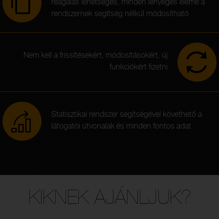
reagálás lehetséges, minden lényeges eleme a
rendszernek segítség nélkül módosítható
Nem kell a frissítésekért, módosításokért, új
funkciókért fizetni
Statisztikai rendszer segítségével követhető a
látogatói útvonalak és minden fontos adat
KIKNEK AJÁNLJUK?